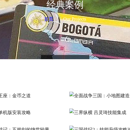
经典案例
首页
Our Projects
冰封王座：金币之道
全面战争三国：小地
造大战略
传奇单机版安装攻略
三界纵横 吕灵琦技
国战记：五把剑的绝世
三国战纪2：技能升