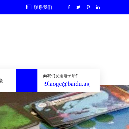
联系我们
向我们发送电子邮件
会
j9laoge@baidu.ag