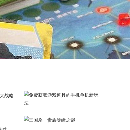
图建
免费获取游戏道具的手机
单机新玩法
能集成
三国杀：贵族等级之谜
级攻略