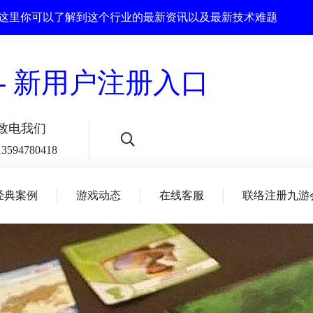
, 在这里你可以了解到这个行业的最新资讯以及最新技术难题
致电我们
13594780418
经典案例
游戏动态
在线客服
联络注册九游