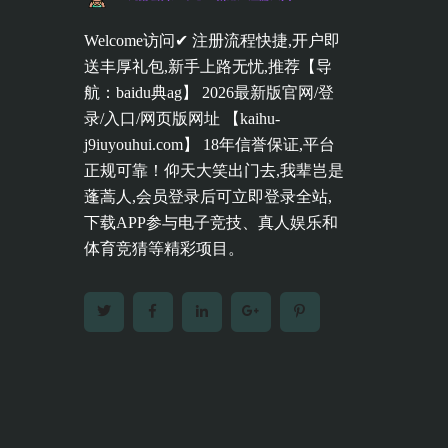
Welcome访问✔ 注册流程快捷,开户即
送丰厚礼包,新手上路无忧,推荐【导
航：baidu典ag】 2026最新版官网/登
录/入口/网页版网址 【kaihu-
j9iuyouhui.com】 18年信誉保证,平台
正规可靠！仰天大笑出门去,我辈岂是
蓬蒿人,会员登录后可立即登录全站,
下载APP参与电子竞技、真人娱乐和
体育竞猜等精彩项目。