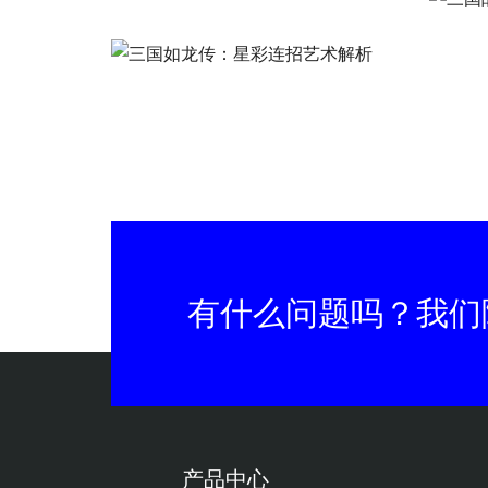
三国如龙传：星彩连招艺
术解析
有什么问题吗？我们
产品中心