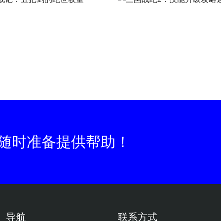
较量
速成
随时准备提供帮助！
导航
联系方式